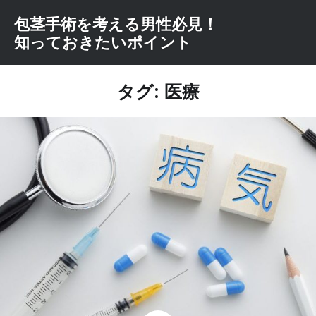
コ
包茎手術を考える男性必見！
ン
知っておきたいポイント
テ
ン
ツ
タグ: 医療
へ
ス
キ
ッ
プ